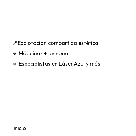
Explotación Estética
Compartida
Impulsa tu centro sin inversión
📍Explotación compartida estética
🔹 Máquinas + personal
🔹 Especialistas en Láser Azul y más
Menú
Inicio